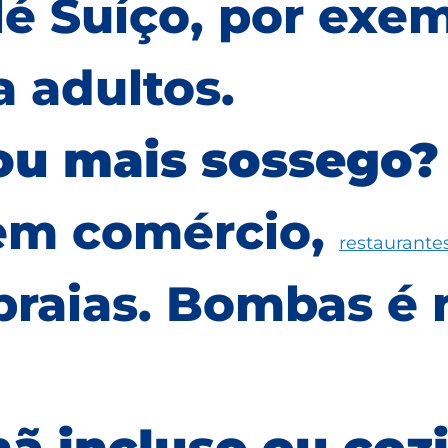
lé Suíço, por exem
a adultos.
ou mais sossego?
em comércio,
restaurante
s praias. Bombas é