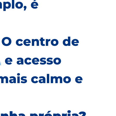
plo, é
O centro de
e acesso
s
 mais calmo e