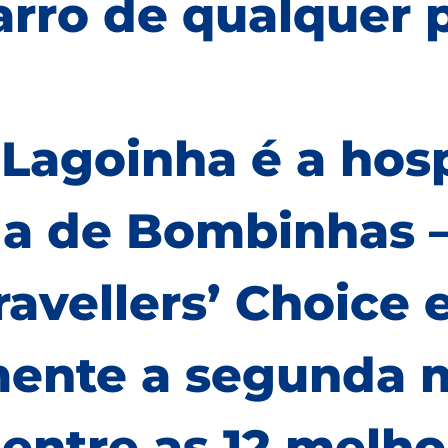
rro de qualquer p
 Lagoinha é a ho
a de Bombinhas —
ravellers’ Choice
mente a segunda 
ntre as 12 melho