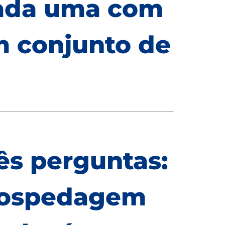
cada uma com
m conjunto de
ês perguntas:
hospedagem