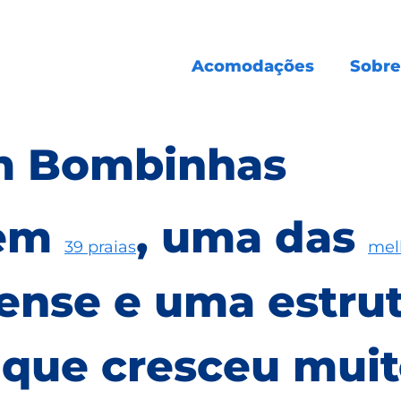
Acomodações
Sobre
em Bombinhas
tem
, uma das
39 praias
mel
inense e uma estru
ue cresceu muito