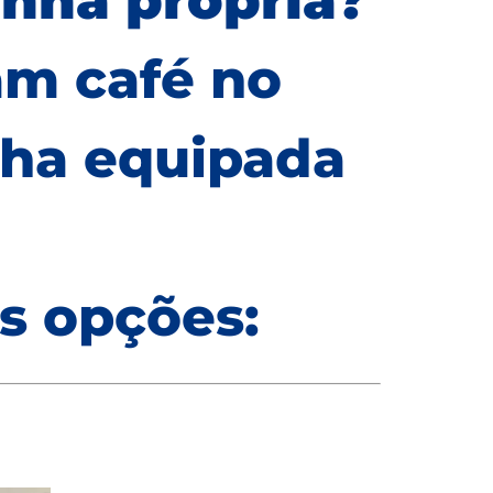
inha própria?
m café no
nha equipada
s opções: