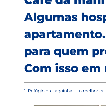
Café da manh
Algumas hos
apartamento.
para quem pre
Com isso em m
1. Refúgio da Lagoinha — o melhor cu