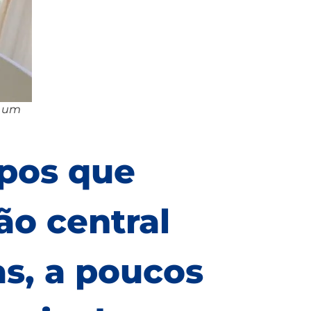
e um
upos que
ão central
s, a poucos