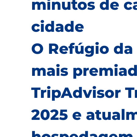
minutos de ca
cidade
O Refúgio da
mais premiad
TripAdvisor T
2025 e atual
hospedagem e