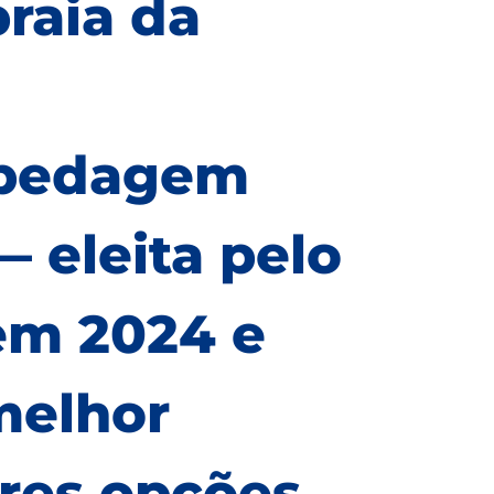
raia da
spedagem
 eleita pelo
 em 2024 e
melhor
res opções