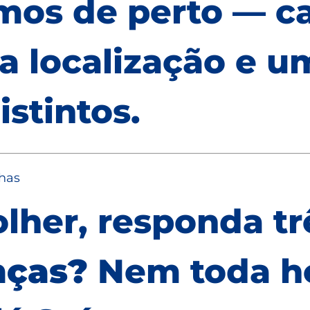
mos de perto — 
a localização e u
istintos.
has
lher, responda tr
nças?
Nem toda 