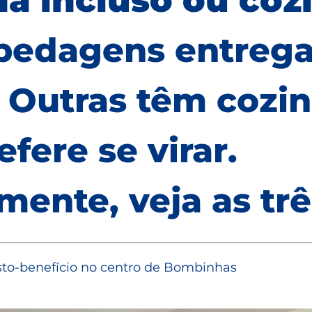
ã incluso ou coz
pedagens entrega
 Outras têm cozi
fere se virar.
ente, veja as trê
sto-benefício no centro de Bombinhas