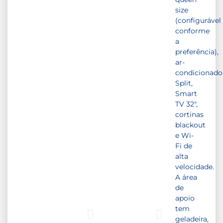
size
(configurável
conforme
a
preferência),
ar-
condicionado
Split,
Smart
TV 32″,
cortinas
blackout
e Wi-
Fi de
alta
velocidade.
A área
de
apoio
tem
geladeira,