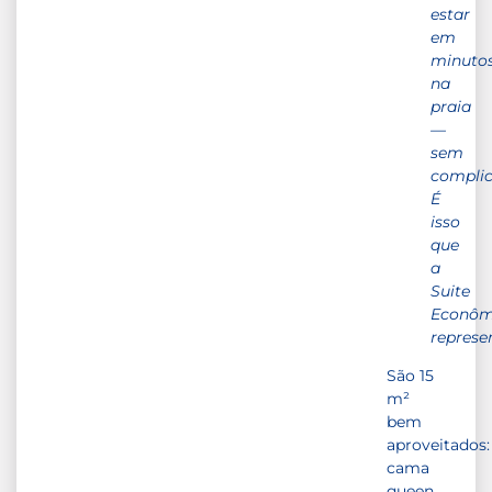
estar
em
minuto
na
praia
—
sem
complic
É
isso
que
a
Suite
Econôm
represen
São 15
m²
bem
aproveitados:
cama
queen