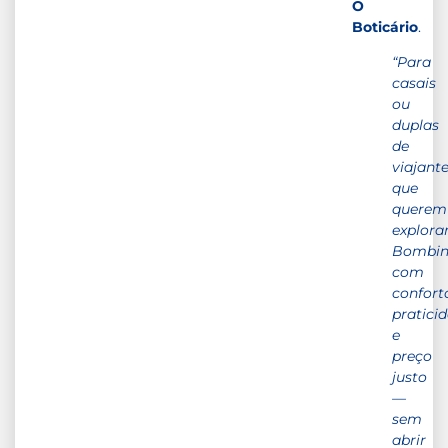
O
Boticário
.
“Para
casais
ou
duplas
de
viajant
que
querem
explora
Bombin
com
confort
pratici
e
preço
justo
—
sem
abrir