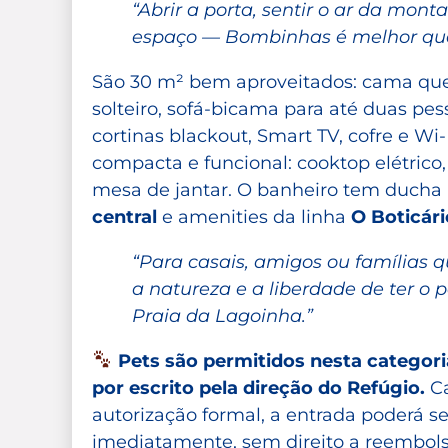
“Abrir a porta, sentir o ar da mont
espaço — Bombinhas é melhor quand
São 30 m² bem aproveitados: cama que
solteiro, sofá-bicama para até duas pess
cortinas blackout, Smart TV, cofre e Wi-
compacta e funcional: cooktop elétrico,
mesa de jantar. O banheiro tem ducha 
central
e amenities da linha
O Boticári
“Para casais, amigos ou famílias
a natureza e a liberdade de ter o
Praia da Lagoinha.”
Pets são permitidos nesta categor
por escrito pela direção do Refúgio.
Ca
autorização formal, a entrada poderá s
imediatamente, sem direito a reembols