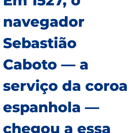
Em 1527, o
navegador
Sebastião
Caboto — a
serviço da coroa
espanhola —
chegou a essa